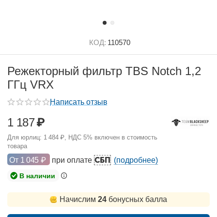
КОД:
110570
Режекторный фильтр TBS Notch 1,2
ГГц VRX
Написать отзыв
1 187
₽
Для юрлиц:
1 484
₽
, НДС 5% включен в стоимость
товара
СБП
От
1 045
₽
при оплате
(подробнее)
В наличии
Начислим
24
бонусных балла