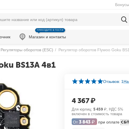
Бонусы
ПРИХОДИТЕ В ГОСТИ
очник
Магазин и контакты
Регуляторы оборотов (ESC)
/
Регулятор оборотов Flywoo Goku BS
oku BS13A 4в1
Отзывов: 1
На
4 367
₽
Для юрлиц:
5 459
₽
, НДС 5%
включен в стоимость товара
3 843
₽
От
при оплате
СБ