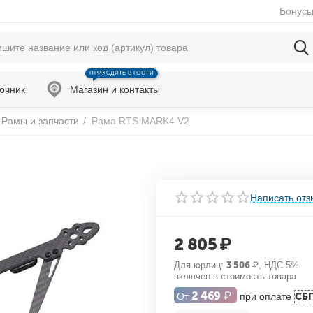
Бонусы
ПРИХОДИТЕ В ГОСТИ
очник
Магазин и контакты
Рамы и запчасти
/
Рама RTS MARK4 V2
Написать отз
2 805
₽
Для юрлиц:
3 506
₽
, НДС 5%
включен в стоимость товара
2 469
₽
От
при оплате
СБ