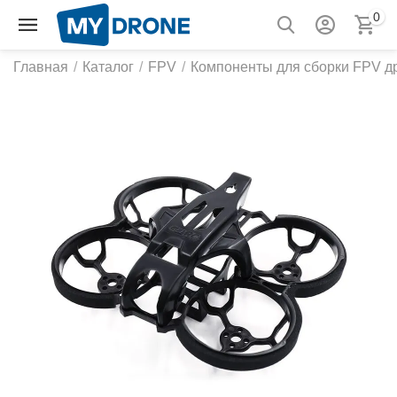
0
Главная
/
Каталог
/
FPV
/
Компоненты для сборки FPV д