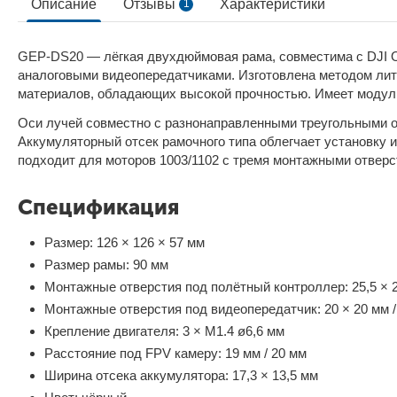
Описание
Отзывы
Характеристики
1
GEP-DS20 — лёгкая двухдюймовая рама, совместима с DJI O3 A
аналоговыми видеопередатчиками. Изготовлена методом лит
материалов, обладающих высокой прочностью. Имеет модуль
Оси лучей совместно с разнонаправленными треугольными 
Аккумуляторный отсек рамочного типа облегчает установку 
подходит для моторов 1003/1102 с тремя монтажными отверс
Спецификация
Размер: 126 × 126 × 57 мм
Размер рамы: 90 мм
Монтажные отверстия под полётный контроллер: 25,5 × 
Монтажные отверстия под видеопередатчик: 20 × 20 мм / 
Крепление двигателя: 3 × M1.4 ø6,6 мм
Расстояние под FPV камеру: 19 мм / 20 мм
Ширина отсека аккумулятора: 17,3 × 13,5 мм