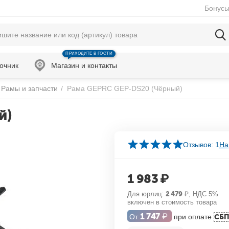
Бонусы
ПРИХОДИТЕ В ГОСТИ
очник
Магазин и контакты
Рамы и запчасти
/
Рама GEPRC GEP-DS20 (Чёрный)
й)
Отзывов: 1
На
1 983
₽
Для юрлиц:
2 479
₽
, НДС 5%
включен в стоимость товара
1 747
₽
От
при оплате
СБ