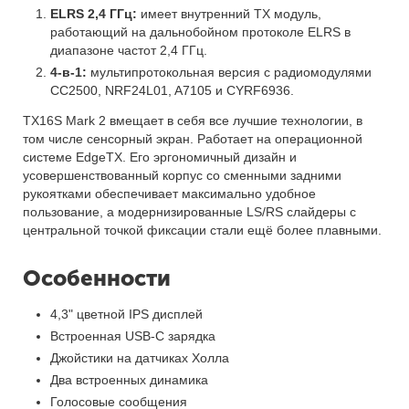
ELRS 2,4 ГГц:
имеет внутренний TX модуль,
работающий на дальнобойном протоколе ELRS в
диапазоне частот 2,4 ГГц.
4-в-1:
мультипротокольная версия с радиомодулями
CC2500, NRF24L01, A7105 и CYRF6936.
TX16S Mark 2 вмещает в себя все лучшие технологии, в
том числе сенсорный экран. Работает на операционной
системе EdgeTX. Его эргономичный дизайн и
усовершенствованный корпус со сменными задними
рукоятками обеспечивает максимально удобное
пользование, а модернизированные LS/RS слайдеры с
центральной точкой фиксации стали ещё более плавными.
Особенности
4,3" цветной IPS дисплей
Встроенная USB-C зарядка
Джойстики на датчиках Холла
Два встроенных динамика
Голосовые сообщения