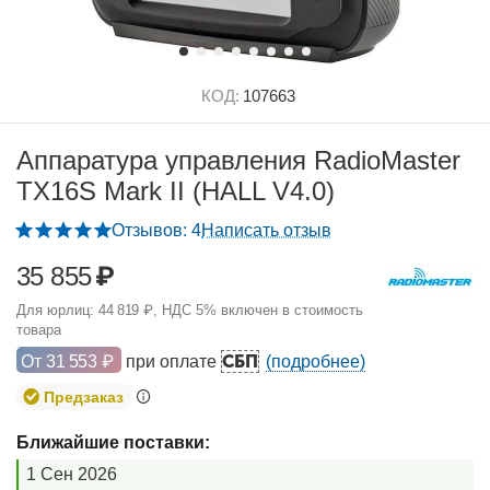
КОД:
107663
Аппаратура управления RadioMaster
TX16S Mark II (HALL V4.0)
Отзывов: 4
Написать отзыв
35 855
₽
Для юрлиц:
44 819
₽
, НДС 5% включен в стоимость
товара
СБП
От
31 553
₽
при оплате
(подробнее)
Предзаказ
Ближайшие поставки:
1 Сен 2026