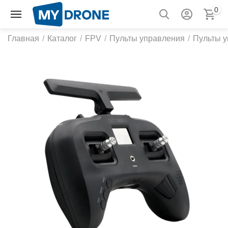
0
Главная
/
Каталог
/
FPV
/
Пульты управления
/
Пульты 