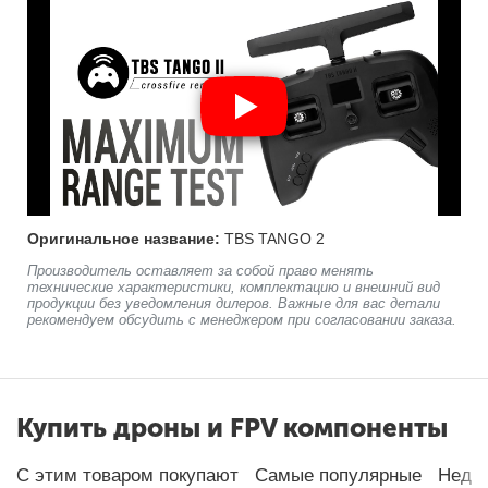
Оригинальное название:
TBS TANGO 2
Производитель оставляет за собой право менять
технические характеристики, комплектацию и внешний вид
продукции без уведомления дилеров. Важные для вас детали
рекомендуем обсудить с менеджером при согласовании заказа.
Купить дроны и FPV компоненты
С этим товаром покупают
Самые популярные
Неда