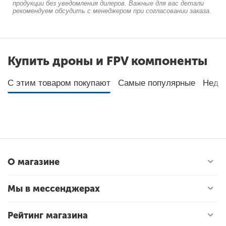
продукции без уведомления дилеров. Важные для вас детали
рекомендуем обсудить с менеджером при согласовании заказа.
Купить дроны и FPV компоненты
С этим товаром покупают
Самые популярные
Неда
О магазине
Мы в мессенджерах
Рейтинг магазина