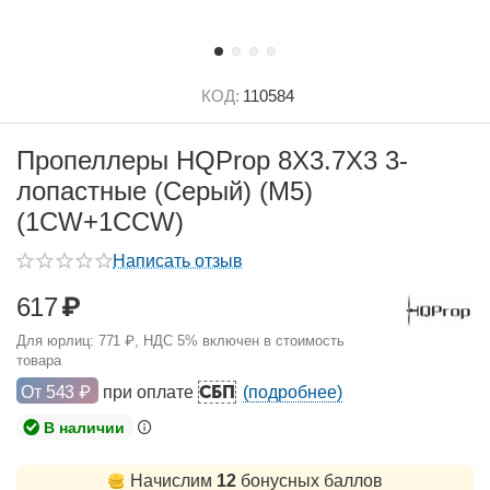
КОД:
110584
Пропеллеры HQProp 8X3.7X3 3-
лопастные (Серый) (M5)
(1CW+1CCW)
Написать отзыв
617
₽
Для юрлиц:
771
₽
, НДС 5% включен в стоимость
товара
СБП
От
543
₽
при оплате
(подробнее)
В наличии
Начислим
12
бонусных баллов