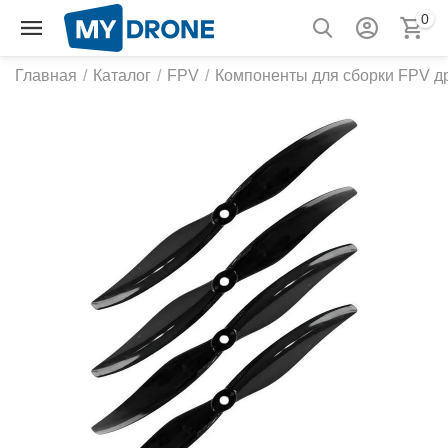
0
Главная
/
Каталог
/
FPV
/
Компоненты для сборки FPV д