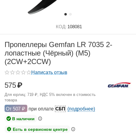
КОД:
108081
Пропеллеры Gemfan LR 7035 2-
лопастные (Чёрный) (M5)
(2CW+2CCW)
Написать отзыв
575
₽
Для юрлиц:
719
₽
, НДС 5% включен в стоимость
товара
СБП
От
507
₽
при оплате
(подробнее)
В наличии
Есть в сервисном центре