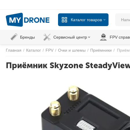
Каталог товаров
Бренды
Сервисный центр
FPV справ
Главная
/
Каталог
/
FPV
/
Очки и шлемы
/
Приёмники
/
Приёмн
Приёмник Skyzone SteadyView 