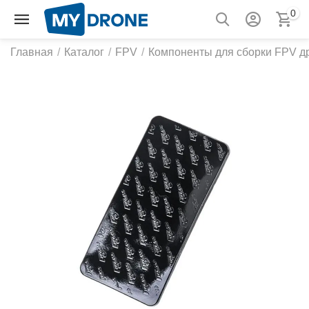
0
Главная
/
Каталог
/
FPV
/
Компоненты для сборки FPV д