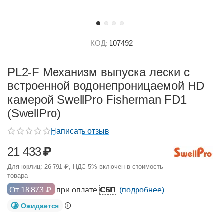
КОД:
107492
PL2-F Механизм выпуска лески с
встроенной водонепроницаемой HD
камерой SwellPro Fisherman FD1
(SwellPro)
Написать отзыв
21 433
₽
Для юрлиц:
26 791
₽
, НДС 5% включен в стоимость
товара
СБП
От
18 873
₽
при оплате
(подробнее)
Ожидается