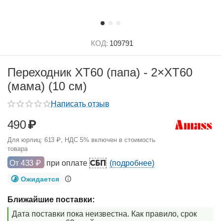
КОД:
109791
Переходник XT60 (папа) - 2×XT60
(мама) (10 см)
Написать отзыв
490
₽
Для юрлиц:
613
₽
, НДС 5% включен в стоимость
товара
СБП
От
433
₽
при оплате
(подробнее)
Ожидается
Ближайшие поставки:
Дата поставки пока неизвестна. Как правило, срок