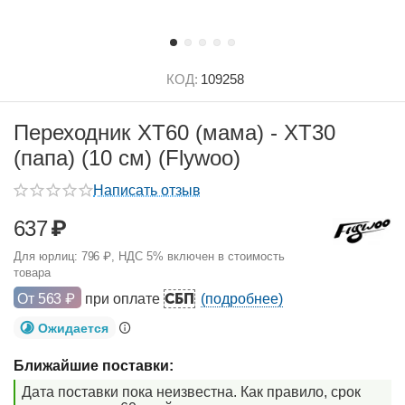
КОД:
109258
Переходник XT60 (мама) - XT30
(папа) (10 см) (Flywoo)
Написать отзыв
637
₽
Для юрлиц:
796
₽
, НДС 5% включен в стоимость
товара
СБП
От
563
₽
при оплате
(подробнее)
Ожидается
Ближайшие поставки:
Дата поставки пока неизвестна. Как правило, срок