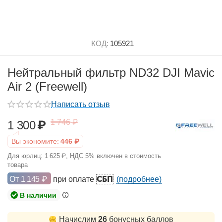
КОД:
105921
Нейтральный фильтр ND32 DJI Mavic
Air 2 (Freewell)
Написать отзыв
1 746
₽
1 300
₽
Вы экономите:
446
₽
Для юрлиц:
1 625
₽
, НДС 5% включен в стоимость
товара
СБП
От
1 145
₽
при оплате
(подробнее)
В наличии
Начислим
26
бонусных баллов