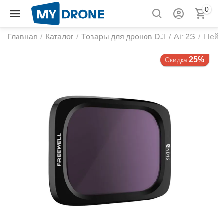
0
Главная
/
Каталог
/
Товары для дронов DJI
/
Air 2S
/
Ней
25%
Скидка