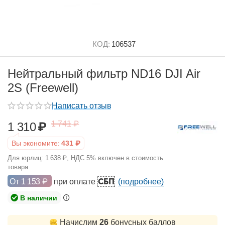
КОД:
106537
Нейтральный фильтр ND16 DJI Air
2S (Freewell)
Написать отзыв
1 741
₽
1 310
₽
Вы экономите:
431
₽
Для юрлиц:
1 638
₽
, НДС 5% включен в стоимость
товара
СБП
От
1 153
₽
при оплате
(подробнее)
В наличии
Начислим
26
бонусных баллов