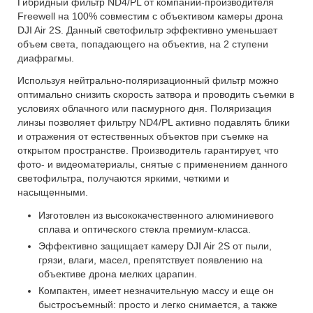
Гибридный фильтр ND4/PL от компании-производителя
Freewell на 100% совместим с объективом камеры дрона
DJI Air 2S. Данный светофильтр эффективно уменьшает
объем света, попадающего на объектив, на 2 ступени
диафрагмы.
Используя нейтрально-поляризационный фильтр можно
оптимально снизить скорость затвора и проводить съемки в
условиях облачного или пасмурного дня. Поляризация
линзы позволяет фильтру ND4/PL активно подавлять блики
и отражения от естественных объектов при съемке на
открытом пространстве. Производитель гарантирует, что
фото- и видеоматериалы, снятые с применением данного
светофильтра, получаются яркими, четкими и
насыщенными.
Изготовлен из высококачественного алюминиевого
сплава и оптического стекла премиум-класса.
Эффективно защищает камеру DJI Air 2S от пыли,
грязи, влаги, масел, препятствует появлению на
объективе дрона мелких царапин.
Компактен, имеет незначительную массу и еще он
быстросъемный: просто и легко снимается, а также