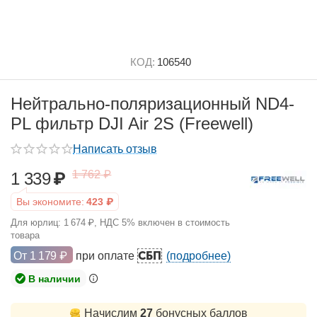
КОД:
106540
Нейтрально-поляризационный ND4-
PL фильтр DJI Air 2S (Freewell)
Написать отзыв
1 762
₽
1 339
₽
Вы экономите:
423
₽
Для юрлиц:
1 674
₽
, НДС 5% включен в стоимость
товара
СБП
От
1 179
₽
при оплате
(подробнее)
В наличии
Начислим
27
бонусных баллов