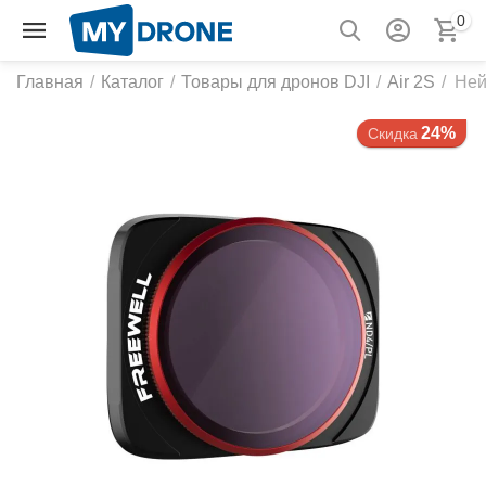
0
Главная
/
Каталог
/
Товары для дронов DJI
/
Air 2S
/
Ней
24%
Скидка