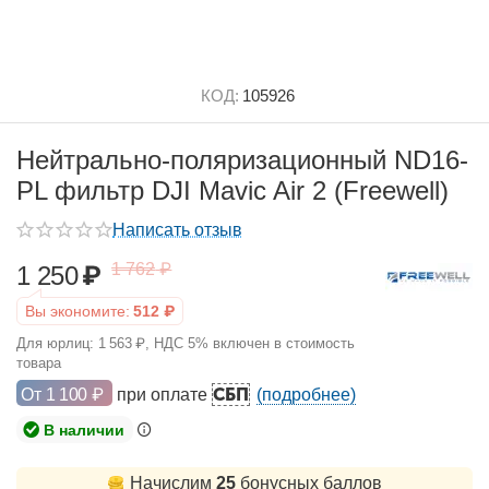
КОД:
105926
Нейтрально-поляризационный ND16-
PL фильтр DJI Mavic Air 2 (Freewell)
Написать отзыв
1 762
₽
1 250
₽
Вы экономите:
512
₽
Для юрлиц:
1 563
₽
, НДС 5% включен в стоимость
товара
СБП
От
1 100
₽
при оплате
(подробнее)
В наличии
Начислим
25
бонусных баллов