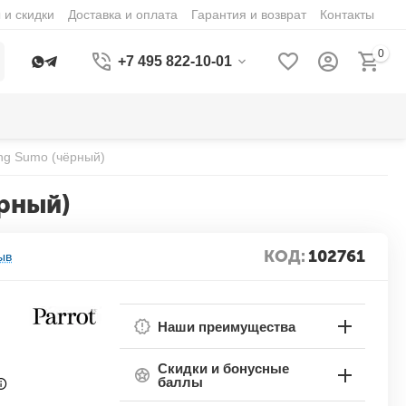
 и скидки
Доставка и оплата
Гарантия и возврат
Контакты
0
+7 495 822-10-01
ing Sumo (чёрный)
ёрный)
КОД:
102761
ыв
Наши преимущества
Скидки и бонусные
баллы