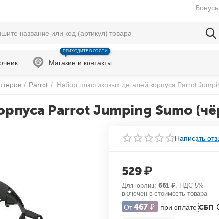
Бонусы
ПРИХОДИТЕ В ГОСТИ
очник
Магазин и контакты
оптеров
/
Parrot
/
Набор пластиковых деталей корпуса Parrot Jump
орпуса Parrot Jumping Sumo (ч
Написать отз
529
₽
Для юрлиц:
661
₽
, НДС 5%
включен в стоимость товара
467
₽
От
при оплате
СБП