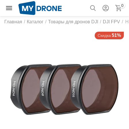
0
Главная
/
Каталог
/
Товары для дронов DJI
/
DJI FPV
/
Н
51%
Скидка