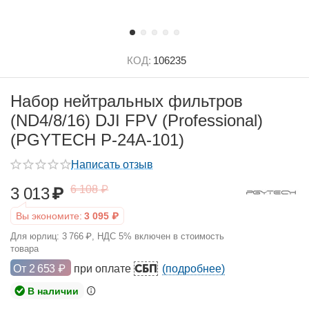
КОД:
106235
Набор нейтральных фильтров
(ND4/8/16) DJI FPV (Professional)
(PGYTECH P-24A-101)
Написать отзыв
6 108
₽
3 013
₽
Вы экономите:
3 095
₽
Для юрлиц:
3 766
₽
, НДС 5% включен в стоимость
товара
СБП
От
2 653
₽
при оплате
(подробнее)
В наличии