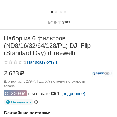
КОД:
110353
Набор из 6 фильтров
(ND8/16/32/64/128/PL) DJI Flip
(Standard Day) (Freewell)
Написать отзыв
2 623
₽
Для юрлиц:
3 279
₽
, НДС 5% включен в стоимость
товара
СБП
От
2 309
₽
при оплате
(подробнее)
Ожидается
Ближайшие поставки: