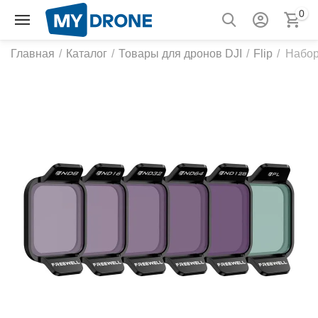
0
Главная
/
Каталог
/
Товары для дронов DJI
/
Flip
/
Набор 