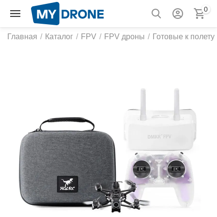
0
Главная
/
Каталог
/
FPV
/
FPV дроны
/
Готовые к полету