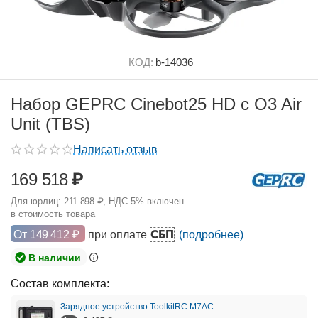
КОД:
b-14036
Набор GEPRC Cinebot25 HD с O3 Air
Unit (TBS)
Написать отзыв
169 518
₽
Для юрлиц:
211 898
₽
, НДС 5% включен
в стоимость товара
СБП
От
149 412
₽
при оплате
(подробнее)
В наличии
Cостав комплекта:
Зарядное устройство ToolkitRC M7AC