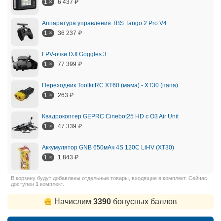
1 ×
6 437
₽
Аппаратура управления TBS Tango 2 Pro V4
1 ×
36 237
₽
FPV-очки DJI Goggles 3
1 ×
77 399
₽
Переходник ToolkitRC XT60 (мама) - XT30 (папа)
1 ×
263
₽
Квадрокоптер GEPRC Cinebot25 HD с O3 Air Unit
1 ×
47 339
₽
Аккумулятор GNB 650мАч 4S 120C LiHV (XT30)
1 ×
1 843
₽
В корзину будут добавлены отдельные товары, входящие в комплект. Сейчас
доступен
1
комплект.
Начислим
3390
бонусных баллов