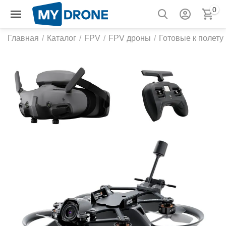
0
Главная
/
Каталог
/
FPV
/
FPV дроны
/
Готовые к полету