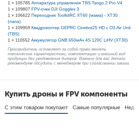
1 × 105785
Аппаратура управления TBS Tango 2 Pro V4
1 × 109807
FPV-очки DJI Goggles 3
1 × 106622
Переходник ToolkitRC XT60 (мама) - XT30
(папа)
1 × 109959
Квадрокоптер GEPRC Cinebot25 HD с O3 Air Unit
(TBS)
1 × 110552
Аккумулятор GNB 650мАч 4S 120C LiHV (XT30)
Производитель оставляет за собой право менять
технические характеристики, комплектацию и внешний вид
продукции без уведомления дилеров. Важные для вас детали
рекомендуем обсудить с менеджером при согласовании заказа.
Купить дроны и FPV компоненты
С этим товаром покупают
Самые популярные
Неда