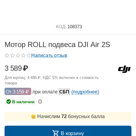
КОД:
108373
Мотор ROLL подвеса DJI Air 2S
Написать отзыв
3 589
₽
Для юрлиц:
4 486
₽
, НДС 5% включен в стоимость
товара
СБП
От
3 159
₽
при оплате
(подробнее)
В наличии
Начислим
72
бонусных балла
В корзину