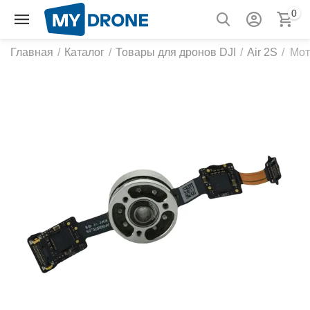
0
Главная
/
Каталог
/
Товары для дронов DJI
/
Air 2S
/
Мот