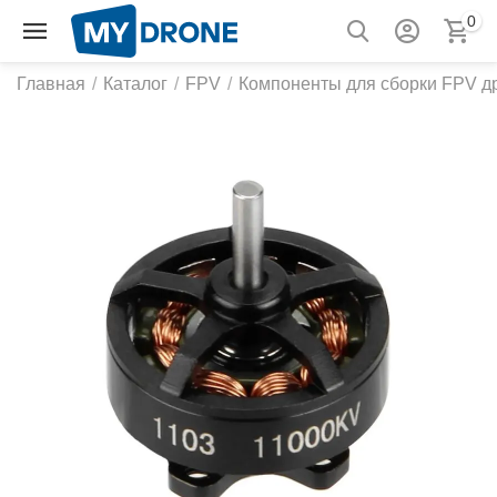
0
Главная
/
Каталог
/
FPV
/
Компоненты для сборки FPV д