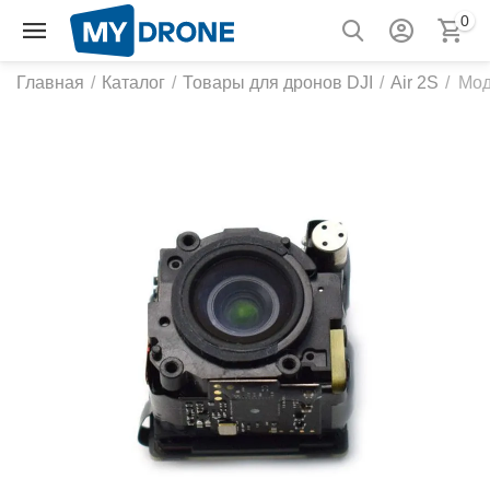
0
Главная
/
Каталог
/
Товары для дронов DJI
/
Air 2S
/
Мод