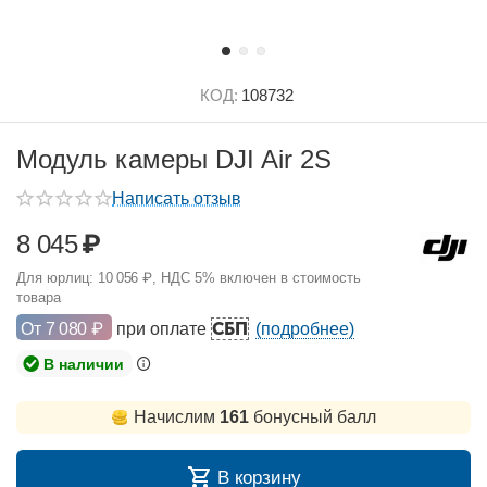
КОД:
108732
Модуль камеры DJI Air 2S
Написать отзыв
8 045
₽
Для юрлиц:
10 056
₽
, НДС 5% включен в стоимость
товара
СБП
От
7 080
₽
при оплате
(подробнее)
В наличии
Начислим
161
бонусный балл
В корзину