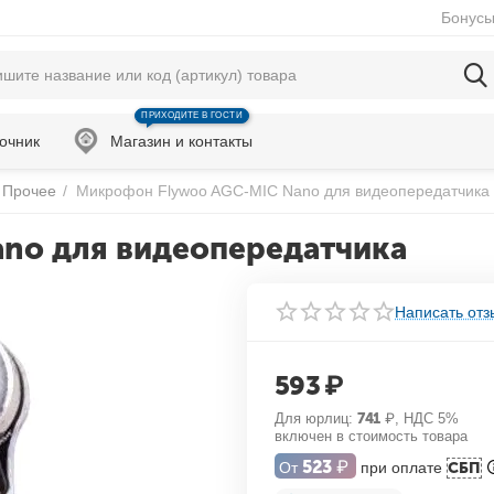
Бонусы
ПРИХОДИТЕ В ГОСТИ
очник
Магазин и контакты
Прочее
/
Микрофон Flywoo AGC-MIC Nano для видеопередатчика
no для видеопередатчика
Написать отз
593
₽
Для юрлиц:
741
₽
, НДС 5%
включен в стоимость товара
523
₽
От
при оплате
СБП