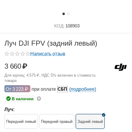
КОД:
108903
Луч DJI FPV (задний левый)
Написать отзыв
3 660
₽
Для юрлиц:
4 575
₽
, НДС 5% включен в стоимость
товара
СБП
От
3 223
₽
при оплате
(подробнее)
В наличии
Луч:
Передний левый
Передний правый
Задний левый