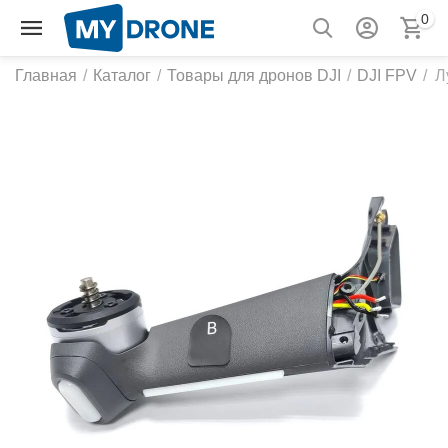
0
Главная
/
Каталог
/
Товары для дронов DJI
/
DJI FPV
/
Л