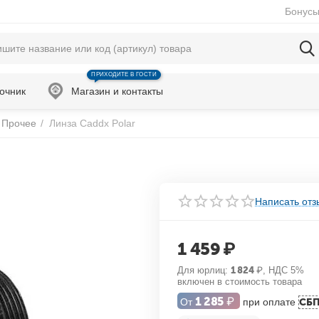
Бонусы
ПРИХОДИТЕ В ГОСТИ
очник
Магазин и контакты
Прочее
/
Линза Caddx Polar
Написать отз
1 459
₽
Для юрлиц:
1 824
₽
, НДС 5%
включен в стоимость товара
1 285
₽
От
при оплате
СБ