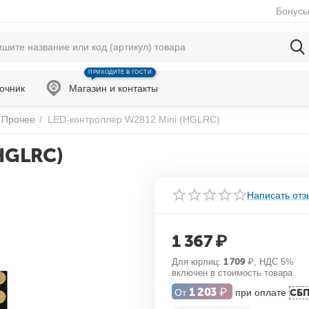
Бонусы
ПРИХОДИТЕ В ГОСТИ
очник
Магазин и контакты
Прочее
/
LED-контроллер W2812 Mini (HGLRC)
HGLRC)
Написать отз
1 367
₽
Для юрлиц:
1 709
₽
, НДС 5%
включен в стоимость товара
1 203
₽
От
при оплате
СБ