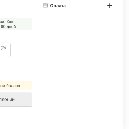
Оплата
на. Как
 60 дней.
 (25
ых баллов
уплении
!