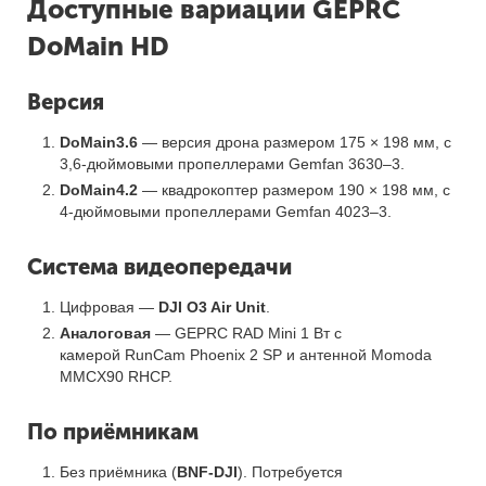
Доступные вариации GEPRC
DoMain HD
Версия
DoMain3.6
— версия дрона размером 175 × 198 мм, с
3,6-дюймовыми пропеллерами Gemfan 3630–3.
DoMain4.2
— квадрокоптер размером 190 × 198 мм, с
4-дюймовыми пропеллерами Gemfan 4023–3.
Система видеопередачи
Цифровая —
DJI O3 Air Unit
.
Аналоговая
— GEPRC RAD Mini 1 Вт с
камерой RunCam Phoenix 2 SP и антенной Momoda
MMCX90 RHCP.
По приёмникам
Без приёмника (
BNF-DJI
). Потребуется