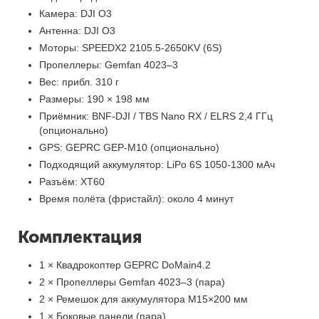
Камера: DJI O3
Антенна: DJI O3
Моторы: SPEEDX2 2105.5-2650KV (6S)
Пропеллеры: Gemfan 4023–3
Вес: прибл. 310 г
Размеры: 190 × 198 мм
Приёмник: BNF-DJI / TBS Nano RX / ELRS 2,4 ГГц
(опционально)
GPS: GEPRC GEP-M10 (опционально)
Подходящий аккумулятор: LiPo 6S 1050-1300 мАч
Разъём: XT60
Время полёта (фристайл): около 4 минут
Комплектация
1 × Квадрокоптер GEPRC DoMain4.2
2 × Пропеллеры Gemfan 4023–3 (пара)
2 × Ремешок для аккумулятора M15×200 мм
1 × Боковые панели (пара)