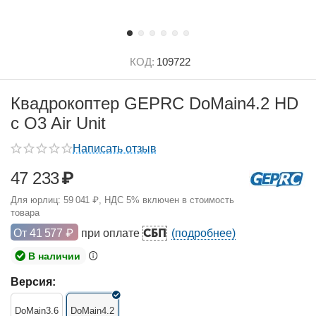
КОД:
109722
Квадрокоптер GEPRC DoMain4.2 HD
с O3 Air Unit
Написать отзыв
47 233
₽
Для юрлиц:
59 041
₽
, НДС 5% включен в стоимость
товара
СБП
От
41 577
₽
при оплате
(подробнее)
В наличии
Версия:
DoMain3.6
DoMain4.2