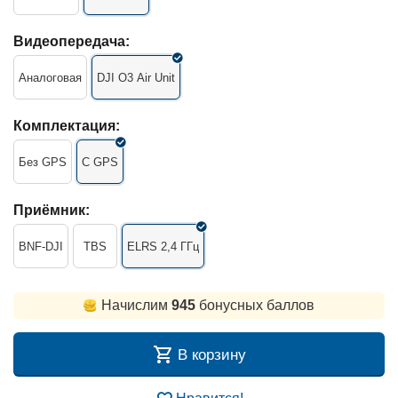
Видеопередача:
Аналоговая
DJI O3 Air Unit
Комплектация:
Без GPS
С GPS
Приёмник:
BNF-DJI
TBS
ELRS 2,4 ГГц
Начислим
945
бонусных баллов
В корзину