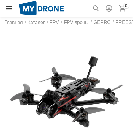
0
Главная
/
Каталог
/
FPV
/
FPV дроны
/
GEPRC
/
FREES