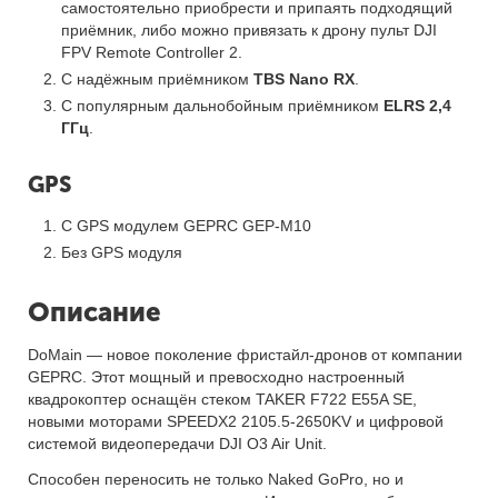
самостоятельно приобрести и припаять подходящий
приёмник, либо можно привязать к дрону пульт DJI
FPV Remote Controller 2.
С надёжным приёмником
TBS Nano RX
.
С популярным дальнобойным приёмником
ELRS 2,4
ГГц
.
GPS
С GPS модулем GEPRC GEP-M10
Без GPS модуля
Описание
DoMain — новое поколение фристайл-дронов от компании
GEPRC. Этот мощный и превосходно настроенный
квадрокоптер оснащён стеком TAKER F722 E55A SE,
новыми моторами SPEEDX2 2105.5-2650KV и цифровой
системой видеопередачи DJI O3 Air Unit.
Способен переносить не только Naked GoPro, но и