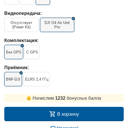
Видеопередача:
Отсутствует
DJI O4 Air Unit
(Power Kit)
Pro
Комплектация:
Без GPS
С GPS
Приёмник:
BNF-DJI
ELRS 2,4 ГГц
Начислим
1232
бонусных балла
В корзину