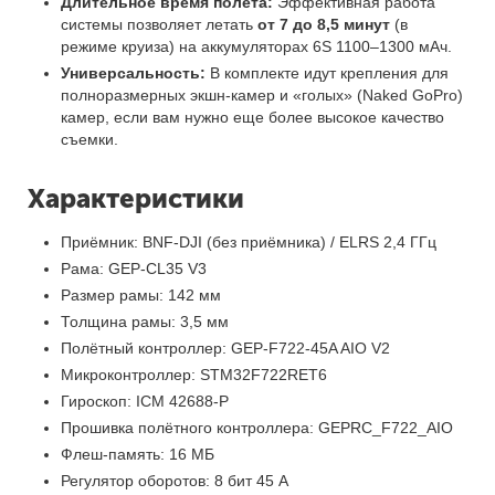
Длительное время полета:
Эффективная работа
системы позволяет летать
от 7 до 8,5 минут
(в
режиме круиза) на аккумуляторах 6S 1100–1300 мАч.
Универсальность:
В комплекте идут крепления для
полноразмерных экшн-камер и «голых» (Naked GoPro)
камер, если вам нужно еще более высокое качество
съемки.
Характеристики
Приёмник: BNF-DJI (без приёмника) / ELRS 2,4 ГГц
Рама: GEP-CL35 V3
Размер рамы: 142 мм
Толщина рамы: 3,5 мм
Полётный контроллер: GEP-F722-45A AIO V2
Микроконтроллер: STM32F722RET6
Гироскоп: ICM 42688-P
Прошивка полётного контроллера: GEPRC_F722_AIO
Флеш-память: 16 МБ
Регулятор оборотов: 8 бит 45 А