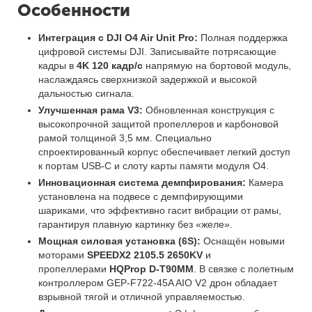
Особенности
Интеграция с DJI O4 Air Unit Pro:
Полная поддержка
цифровой системы DJI. Записывайте потрясающие
кадры в
4K 120 кадр/с
напрямую на бортовой модуль,
наслаждаясь сверхнизкой задержкой и высокой
дальностью сигнала.
Улучшенная рама V3:
Обновленная конструкция с
высокопрочной защитой пропеллеров и карбоновой
рамой толщиной 3,5 мм. Специально
спроектированный корпус обеспечивает легкий доступ
к портам USB-C и слоту карты памяти модуля O4.
Инновационная система демпфирования:
Камера
установлена на подвесе с демпфирующими
шариками, что эффективно гасит вибрации от рамы,
гарантируя плавную картинку без «желе».
Мощная силовая установка (6S):
Оснащён новыми
моторами
SPEEDX2 2105.5 2650KV
и
пропеллерами
HQProp D-T90MM
. В связке с полетным
контроллером GEP-F722-45A AIO V2 дрон обладает
взрывной тягой и отличной управляемостью.