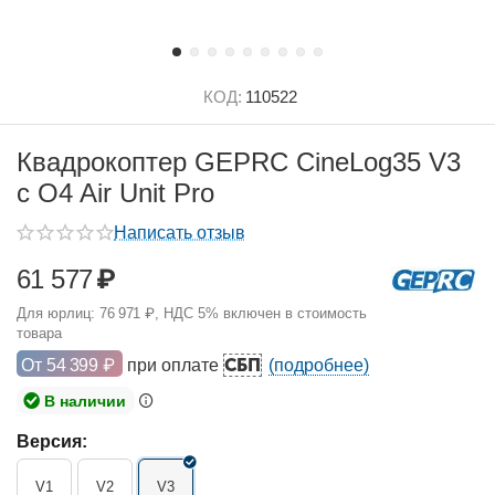
КОД:
110522
Квадрокоптер GEPRC CineLog35 V3
с O4 Air Unit Pro
Написать отзыв
61 577
₽
Для юрлиц:
76 971
₽
, НДС 5% включен в стоимость
товара
СБП
От
54 399
₽
при оплате
(подробнее)
В наличии
Версия:
V1
V2
V3