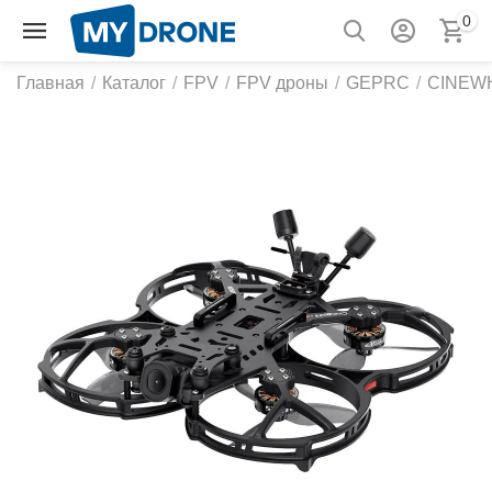
0
Главная
/
Каталог
/
FPV
/
FPV дроны
/
GEPRC
/
CINEW