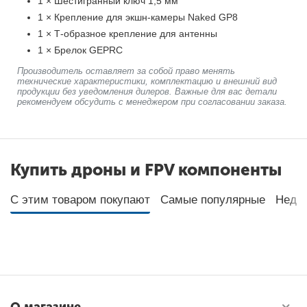
1 × Шестигранный ключ 1,5 мм
1 × Крепление для экшн-камеры Naked GP8
1 × Т-образное крепление для антенны
1 × Брелок GEPRC
Производитель оставляет за собой право менять
технические характеристики, комплектацию и внешний вид
продукции без уведомления дилеров. Важные для вас детали
рекомендуем обсудить с менеджером при согласовании заказа.
Купить дроны и FPV компоненты
С этим товаром покупают
Самые популярные
Неда