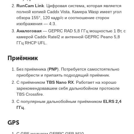
RunCam Link
. Цифровая система, которая является
полной копией Caddx Vista. Камера Wasp имеет угол
обзора 155°, 120 кадр/с и соотношение сторон
изображения — 4:3.
Аналоговая
— GEPRC RAD 5,8 ГГц мощностью 1 Вт, с
камерой Caddx Ratel2 и антенной GEPRC Peano 5,8
ГГц RHCP UFL.
Приёмник
Без приёмника (
PNP
). Потребуется самостоятельно
приобрести и припаять подходящий приёмник.
С приёмником
TBS Nano RX
. Работает на хорошо
зарекомендовавшем себя дальнобойном протоколе
TBS Crossfire.
С популярным дальнобойным приёмником
ELRS 2,4
ГГц
.
GPS
С GPS модулем GEPRC GEP-M10.