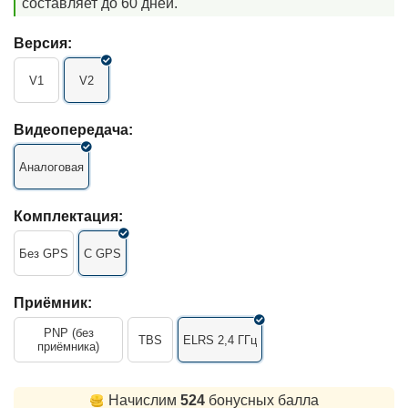
составляет до 60 дней.
Версия:
V1
V2
Видеопередача:
Аналоговая
Комплектация:
Без GPS
С GPS
Приёмник:
PNP (без
TBS
ELRS 2,4 ГГц
приёмника)
Начислим
524
бонусных балла