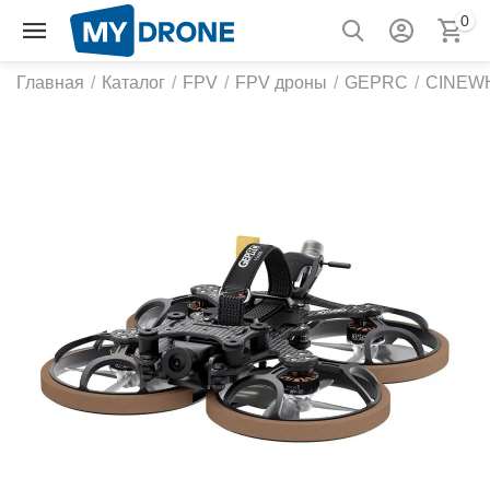
0
Главная
/
Каталог
/
FPV
/
FPV дроны
/
GEPRC
/
CINEW