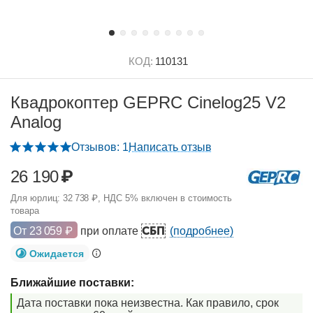
КОД:
110131
Квадрокоптер GEPRC Cinelog25 V2
Analog
Отзывов: 1
Написать отзыв
26 190
₽
Для юрлиц:
32 738
₽
, НДС 5% включен в стоимость
товара
СБП
От
23 059
₽
при оплате
(подробнее)
Ожидается
Ближайшие поставки:
Дата поставки пока неизвестна. Как правило, срок