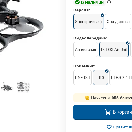
В наличии
Версия:
S (спортивная)
Стандартная
Видеопередача:
Аналоговая
DJI O3 Air Unit
Приёмник:
BNF-DJI
TBS
ELRS 2,4 Г
Начислим
955
бонус
В корзин
Нравится