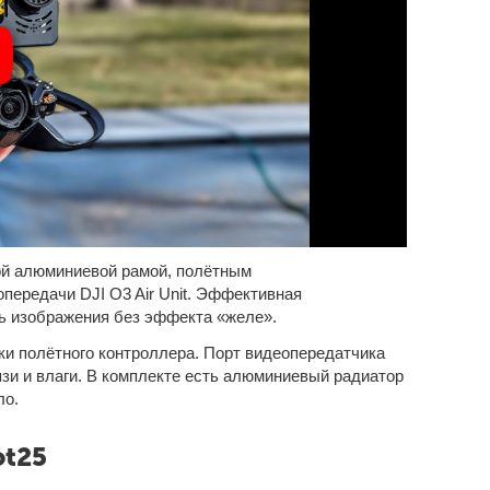
ой алюминиевой рамой, полётным
передачи DJI O3 Air Unit. Эффективная
ь изображения без эффекта «желе».
ки полётного контроллера. Порт видеопередатчика
язи и влаги. В комплекте есть алюминиевый радиатор
ло.
ot25