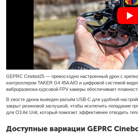
GEPRC Cinebot25 — превосходно настроенный дрон с крепк
контроллером TAKER G4 45A AIO и цифровой системой видео
виброразвязка курсовой FPV камеры обеспечивает плавност
В хвосте дрона выведен разъём USB-C для удобной настрой
закрыт резиновой заглушкой, чтобы исключить попадание гр
для O3 Air Unit, который помогает эффективнее отводить теп
Доступные вариации GEPRC Cineb