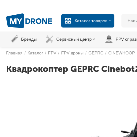
Каталог товаров
Бренды
Сервисный центр
FPV справ
Главная
/
Каталог
/
FPV
/
FPV дроны
/
GEPRC
/
CINEWHOOP
Квадрокоптер GEPRC Cinebot25