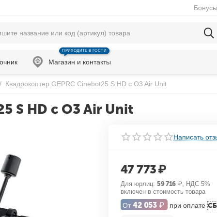
Бонусы
ПРИХОДИТЕ В ГОСТИ
очник
Магазин и контакты
/
Квадрокоптер GEPRC Cinebot25 S HD с O3 Air Unit
 S HD с O3 Air Unit
Написать отз
47 773
₽
Для юрлиц:
59 716
₽
, НДС 5%
включен в стоимость товара
42 053
₽
От
при оплате
С