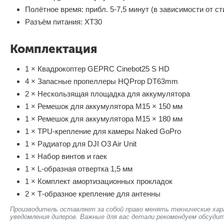
Полётное время: прибл. 5-7,5 минут (в зависимости от с
Разъём питания: XT30
Комплектация
1 × Квадрокоптер GEPRC Cinebot25 S HD
4 × Запасные пропеллеры HQProp DT63mm
2 × Нескользящая площадка для аккумулятора
1 × Ремешок для аккумулятора М15 × 150 мм
1 × Ремешок для аккумулятора М15 × 180 мм
1 × TPU-крепление для камеры Naked GoPro
1 × Радиатор для DJI O3 Air Unit
1 × Набор винтов и гаек
1 × L-образная отвертка 1,5 мм
1 × Комплект амортизационных прокладок
2 × Т-образное крепление для антенны
Производитель оставляет за собой право менять технические хар
уведомления дилеров. Важные для вас детали рекомендуем обсудит