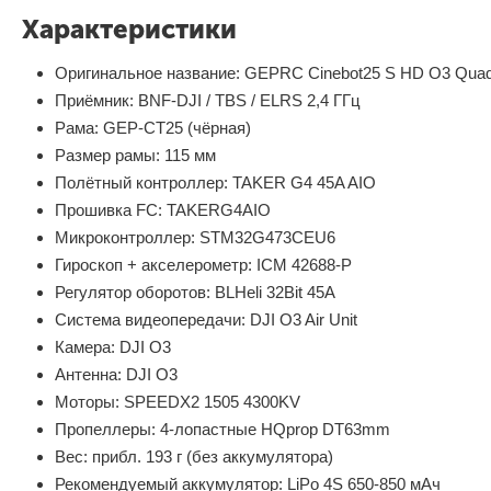
Характеристики
Оригинальное название: GEPRC Cinebot25 S HD O3 Quad
Приёмник: BNF-DJI / TBS / ELRS 2,4 ГГц
Рама: GEP-CT25 (чёрная)
Размер рамы: 115 мм
Полётный контроллер: TAKER G4 45A AIO
Прошивка FC: TAKERG4AIO
Микроконтроллер: STM32G473CEU6
Гироскоп + акселерометр: ICM 42688-P
Регулятор оборотов: BLHeli 32Bit 45A
Система видеопередачи: DJI O3 Air Unit
Камера: DJI O3
Антенна: DJI O3
Моторы: SPEEDX2 1505 4300KV
Пропеллеры: 4-лопастные HQprop DT63mm
Вес: прибл. 193 г (без аккумулятора)
Рекомендуемый аккумулятор: LiPo 4S 650-850 мАч