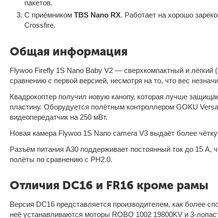
пакетов.
С приёмником
TBS Nano RX
. Работает на хорошо заре
Crossfire.
Общая информация
Flywoo Firefly 1S Nano Baby V2 — сверхкомпактный и лёгкий 
сравнению с первой версией, несмотря на то, что вес незнач
Квадрокоптер получил новую канопу, которая лучше защища
пластину. Оборудуется полётным контроллером GOKU Versat
видеопередатчик на 250 мВт.
Новая камера Flywoo 1S Nano camera V3 выдаёт более чётку
Разъём питания A30 поддерживает постоянный ток до 15 А, 
полёты по сравнению с PH2.0.
Отличия DC16 и FR16 кроме рамы
Версия DC16 представляется производителем, как более сп
неё устанавливаются моторы ROBO 1002 19800KV и 3-лопас