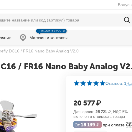
Бонусы
ПРИХОДИТЕ В ГОСТИ
очник
Магазин и контакты
refly DC16 / FR16 Nano Baby Analog V2.0
C16 / FR16 Nano Baby Analog V2
Отзывов: 1
На
20 577
₽
Для юрлиц:
25 721
₽
, НДС 5%
включен в стоимость товара
18 139
₽
От
при оплате
С