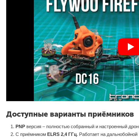
Доступные варианты приёмников
PNP
версия – полностью собранный и настроенный дрон 
С приёмником
ELRS 2,4 ГГц
. Работает на дальнобойной