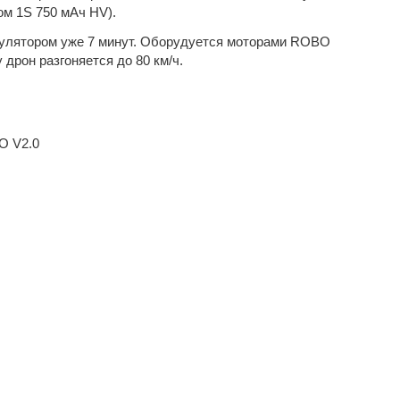
ом 1S 750 мАч HV).
умулятором уже 7 минут. Оборудуется моторами ROBO
дрон разгоняется до 80 км/ч.
O V2.0