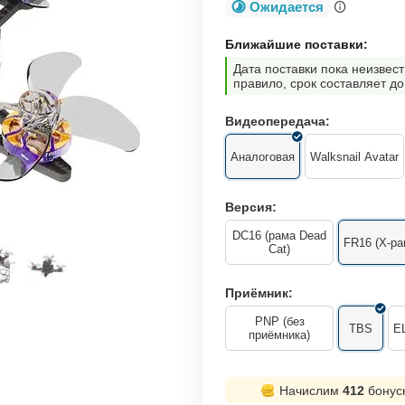
Ожидается
Ближайшие поставки:
Дата поставки пока неизвест
правило, срок составляет до
Видеопередача:
Аналоговая
Walksnail Avatar
Версия:
DC16 (рама Dead
FR16 (X-ра
Cat)
Приёмник:
PNP (без
TBS
E
приёмника)
Начислим
412
бонус