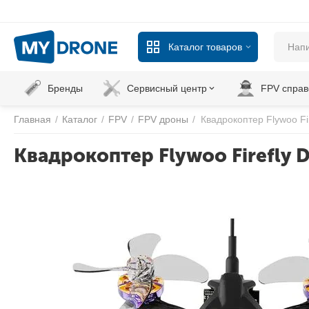
Каталог товаров
Бренды
Сервисный центр
FPV справ
Главная
/
Каталог
/
FPV
/
FPV дроны
/
Квадрокоптер Flywoo Fi
Квадрокоптер Flywoo Firefly D