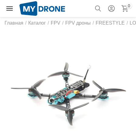
0
Главная
/
Каталог
/
FPV
/
FPV дроны
/
FREESTYLE
/
L