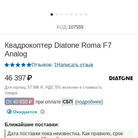
КОД:
107559
Квадрокоптер Diatone Roma F7
Analog
Отзывов: 1
Написать отзыв
46 397
₽
Для юрлиц:
57 996
₽
, НДС 5% включен в стоимость
товара
СБП
От
40 830
₽
при оплате
(подробнее)
Ожидается
Ближайшие поставки:
Дата поставки пока неизвестна. Как правило, срок