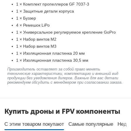
1 × Комплект пропеллеров GF 7037-3
1 × Защитные детали корпуса
1 × Буззер
4 × Ремешок LiPo
1 × Универсальное регулируемое крепление GoPro
1 × Набор винтов M2
1 × Набор винтов M3
1 × Изоляционная пластинка 20 мм
1 × Изоляционная пластинка 30,5 мм
Производитель оставляет за собой право менять
технические характеристики, комплектацию и внешний вид
продукции без уведомления дилеров. Важные для вас детали
рекомендуем обсудить с менеджером при согласовании заказа.
Купить дроны и FPV компоненты
С этим товаром покупают
Самые популярные
Неда