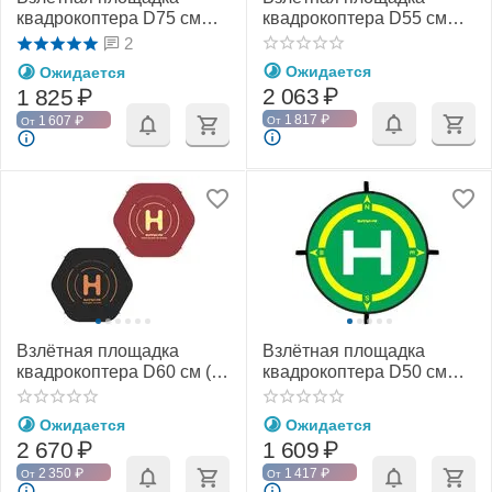
квадрокоптера D75 см
квадрокоптера D55 см
(SunnyLife)
(SunnyLife)
2
Ожидается
Ожидается
2 063
₽
1 825
₽
1 817
₽
1 607
₽
От
От
Взлётная площадка
Взлётная площадка
квадрокоптера D60 см (с
квадрокоптера D50 см
фиксаторами) (SunnyLife)
(SunnyLife)
Ожидается
Ожидается
2 670
₽
1 609
₽
2 350
₽
1 417
₽
От
От