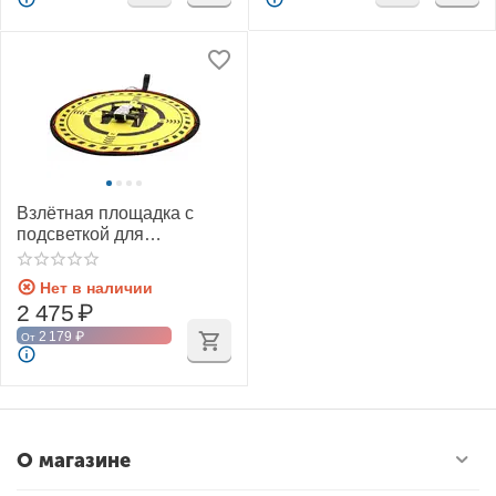
Взлётная площадка с
подсветкой для
квадрокоптера D70 см
(SunnyLife)
Нет в наличии
2 475
₽
2 179
₽
От
О магазине