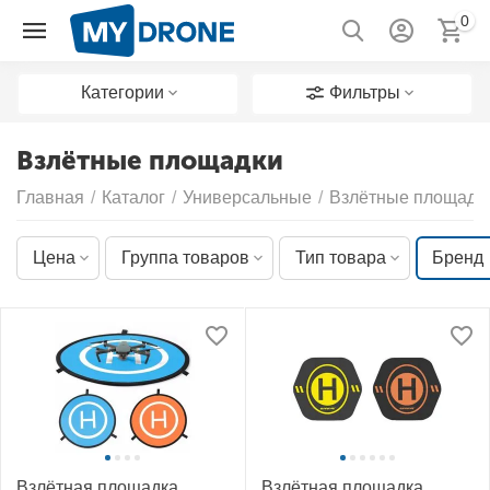
0
Категории
Фильтры
Взлётные площадки
Главная
/
Каталог
/
Универсальные
/
Взлётные площадк
Цена
Группа товаров
Тип товара
Бренд
Взлётная площадка
Взлётная площадка