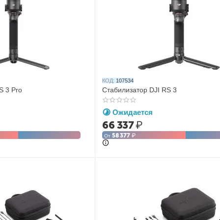
КОД:
107534
S 3 Pro
Стабилизатор DJI RS 3
Ожидается
66 337
₽
58 377
₽
От