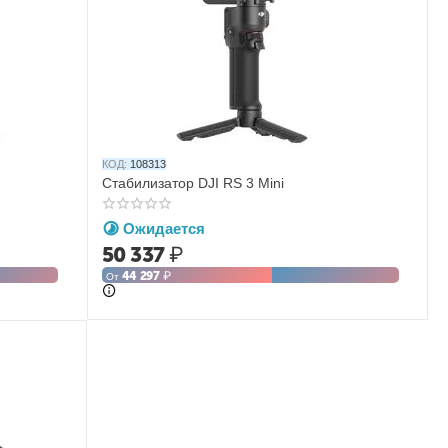
КОД:
108313
Стабилизатор DJI RS 3 Mini
Ожидается
50 337
₽
44 297
₽
От