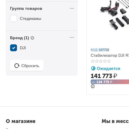
Группа товаров
Стедикамы
Бренд (1)
DJI
КОД:
107732
Стабилизатор DJI R
Сбросить
Ожидается
141 773
₽
124 773
₽
От
О магазине
Мы в мес