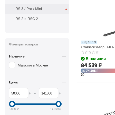
RS 3 / Pro / Mini
RS 2 и RSC 2
КОД:
107535
Фильтры товаров
Стабилизатор DJI R
Наличие
В наличии
84 539
₽
Магазин в Москве
74 395
₽
От
Цена
₽
₽
–
50300
₽
141800
₽