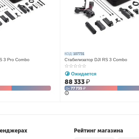
КОД:
107731
S 3 Pro Combo
Стабилизатор DJI RS 3 Combo
Ожидается
88 333
₽
77 735
₽
От
сенджерах
Рейтинг магазина