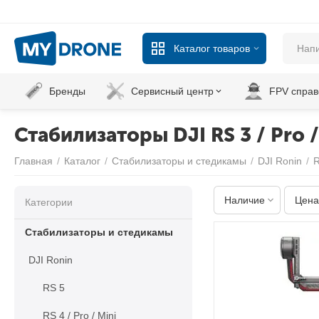
Каталог товаров
Бренды
Сервисный центр
FPV справ
Стабилизаторы DJI RS 3 / Pro /
Главная
/
Каталог
/
Стабилизаторы и стедикамы
/
DJI Ronin
/
R
Наличие
Цена
Категории
Стабилизаторы и стедикамы
DJI Ronin
RS 5
RS 4 / Pro / Mini