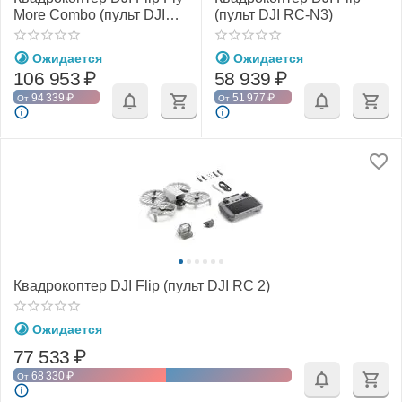
More Combo (пульт DJI
(пульт DJI RC-N3)
RC 2)
Ожидается
Ожидается
106 953
₽
58 939
₽
94 339
₽
51 977
₽
От
От
Квадрокоптер DJI Flip (пульт DJI RC 2)
Ожидается
77 533
₽
68 330
₽
От