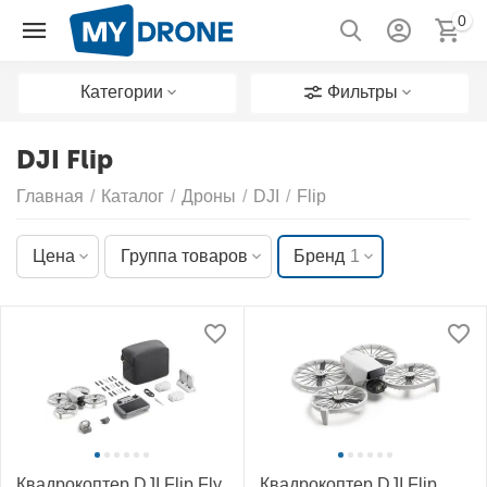
0
Категории
Фильтры
DJI Flip
Главная
/
Каталог
/
Дроны
/
DJI
/
Flip
Цена
Группа товаров
Бренд
1
Квадрокоптер DJI Flip Fly
Квадрокоптер DJI Flip