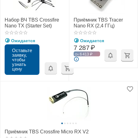
Набор ВЧ TBS Crossfire
Приёмник TBS Tracer
Nano TX (Starter Set)
Nano RX (2,4 ГГц)
Ожидается
Ожидается
7 287
₽
Оставьте
6 413
₽
заявку,
От
чтобы
узнать
цену
Приёмник TBS Crossfire Micro RX V2