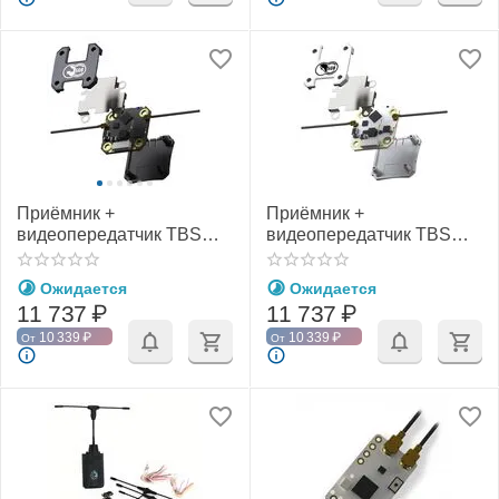
Приёмник +
Приёмник +
видеопередатчик TBS
видеопередатчик TBS
Crossfire Sixty9
Tracer Sixty9
Ожидается
Ожидается
11 737
₽
11 737
₽
10 339
₽
10 339
₽
От
От