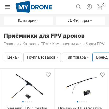
0
Категории
Фильтры
Приёмники для FPV дронов
Главная
/
Каталог
/
FPV
/
Компоненты для сборки FPV д
Цена
Группа товаров
Тип товара
Бренд
Приёмник TBS Crossfire
Приёмник TBS Crossfire