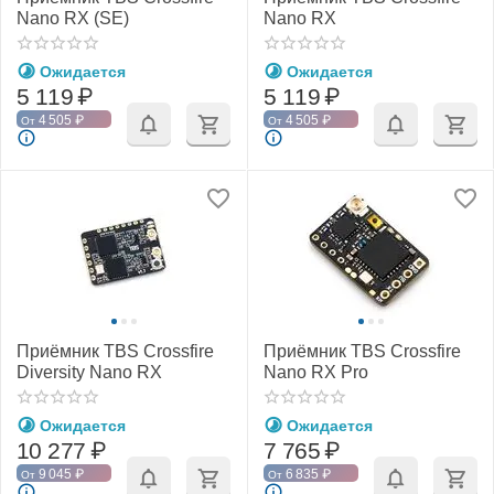
Nano RX (SE)
Nano RX
Ожидается
Ожидается
5 119
₽
5 119
₽
4 505
₽
4 505
₽
От
От
Приёмник TBS Crossfire
Приёмник TBS Crossfire
Diversity Nano RX
Nano RX Pro
Ожидается
Ожидается
10 277
₽
7 765
₽
9 045
₽
6 835
₽
От
От