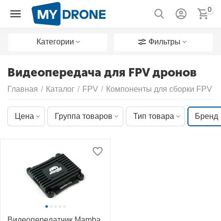
0
Категории
Фильтры
Видеопередача для FPV дронов
Главная
/
Каталог
/
FPV
/
Компоненты для сборки FPV д
Цена
Группа товаров
Тип товара
Бренд
Видеопередатчик Mamba