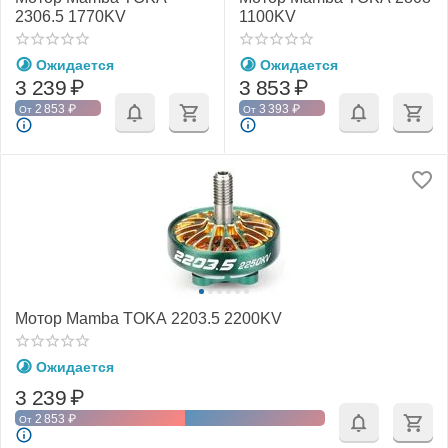
2306.5 1770KV
1100KV
Ожидается
Ожидается
3 239
₽
3 853
₽
2 853
₽
3 393
₽
От
От
Мотор Mamba TOKA 2203.5 2200KV
Ожидается
3 239
₽
2 853
₽
От