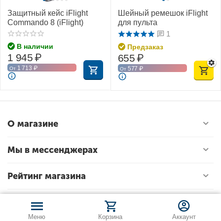
Защитный кейс iFlight
Шейный ремешок iFlight
Commando 8 (iFlight)
для пульта
1
В наличии
Предзаказ
1 945
₽
655
₽
1 713
₽
577
₽
От
От
О магазине
Мы в мессенджерах
Рейтинг магазина
Меню
Корзина
Аккаунт