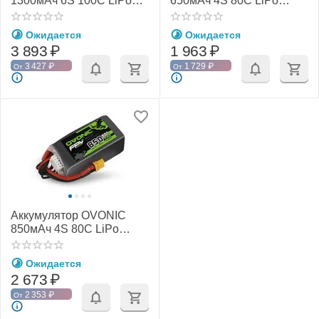
1300мАч 6S 100C LiPo
650мАч 4S 80C LiPo
(XT60)
(XT30)
Ожидается
Ожидается
3 893
₽
1 963
₽
3 427
₽
1 729
₽
От
От
Аккумулятор OVONIC
850мАч 4S 80C LiPo
(XT30)
Ожидается
2 673
₽
2 353
₽
От