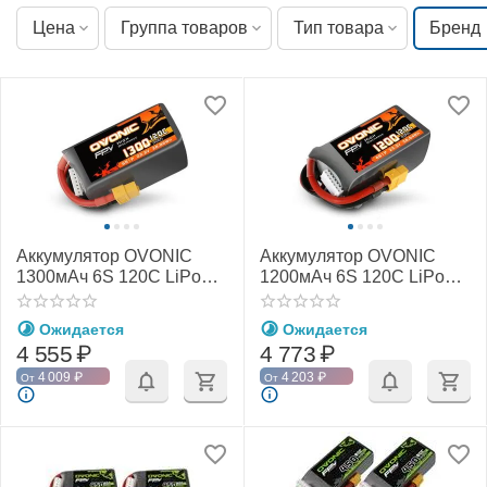
Цена
Группа товаров
Тип товара
Бренд
Аккумулятор OVONIC
Аккумулятор OVONIC
1300мАч 6S 120C LiPo
1200мАч 6S 120C LiPo
(XT60)
(XT60)
Ожидается
Ожидается
4 555
₽
4 773
₽
4 009
₽
4 203
₽
От
От