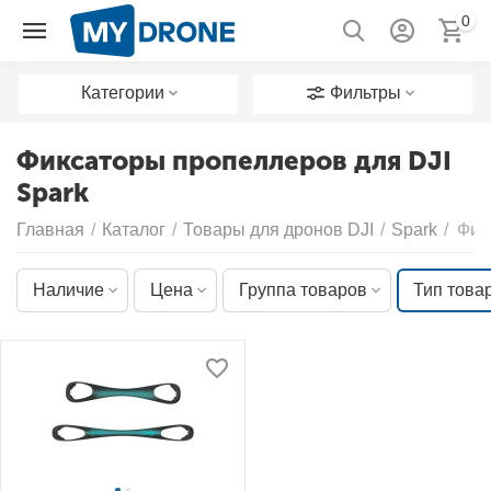
0
Категории
Фильтры
Фиксаторы пропеллеров для DJI
Spark
Главная
/
Каталог
/
Товары для дронов DJI
/
Spark
/
Фик
Наличие
Цена
Группа товаров
Тип това