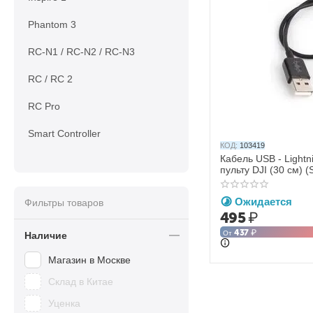
Phantom 3
RC-N1 / RC-N2 / RC-N3
RC / RC 2
RC Pro
Smart Controller
КОД:
103419
Кабель USB - Lightn
пульту DJI (30 см) (
Ожидается
Фильтры товаров
495
₽
437
₽
От
Наличие
Магазин в Москве
Склад в Китае
Уценка