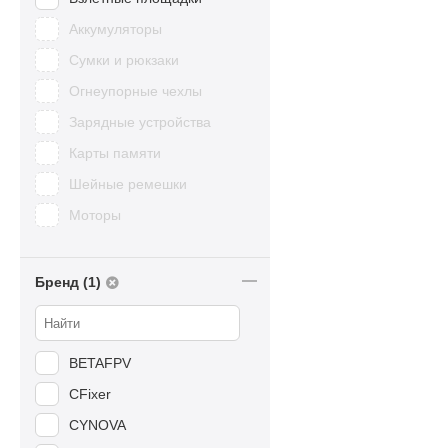
Аккумуляторы
Сумки и рюкзаки
Огнеупорные чехлы
Зарядные устройства
Карты памяти
Шейные ремешки
Моторы
Бренд (1)
BETAFPV
CFixer
CYNOVA