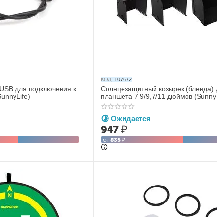
КОД:
107672
-USB для подключения к
Солнцезащитный козырек (бленда) 
SunnyLife)
планшета 7,9/9,7/11 дюймов (SunnyL
Ожидается
947
₽
835
₽
От