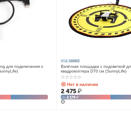
КОД:
103422
ing для подключения к
Взлётная площадка с подсветкой д
SunnyLife)
квадрокоптера D70 см (SunnyLife)
Нет в наличии
2 475
₽
2 179
₽
От