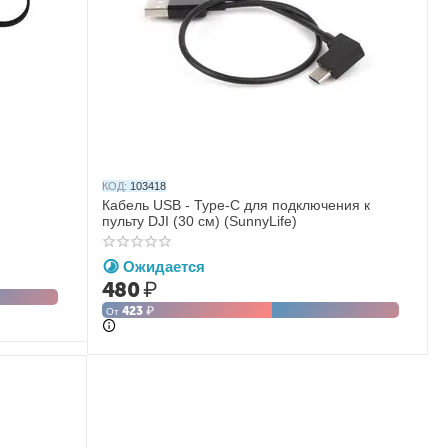
КОД:
103418
)
Кабель USB - Type-C для подключения к
пульту DJI (30 см) (SunnyLife)
Ожидается
480
₽
423
₽
От