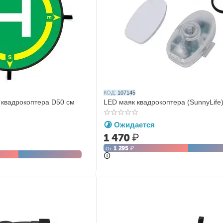
КОД:
107145
 квадрокоптера D50 см
LED маяк квадрокоптера (SunnyLife
Ожидается
1 470
₽
1 295
₽
От