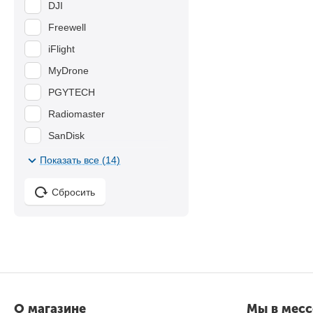
DJI
Freewell
iFlight
MyDrone
PGYTECH
Radiomaster
SanDisk
SunnyLife
Показать все (14)
tBeacon
Сбросить
TBS
YX
О магазине
Мы в мес