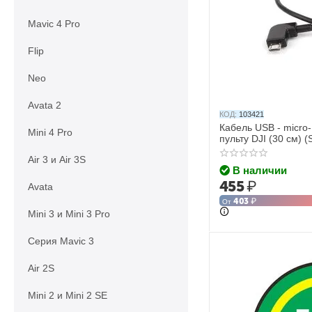
Mavic 4 Pro
Flip
Neo
Avata 2
КОД:
103421
Кабель USB - micro
Mini 4 Pro
пульту DJI (30 см) (
Air 3 и Air 3S
В наличии
455
₽
Avata
403
₽
От
Mini 3 и Mini 3 Pro
Серия Mavic 3
Air 2S
Mini 2 и Mini 2 SE