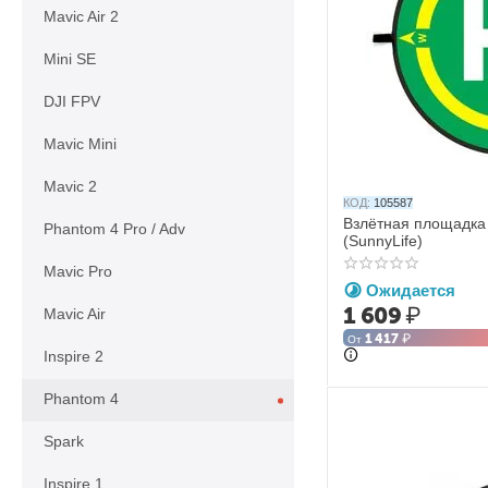
Mavic Air 2
Mini SE
DJI FPV
Mavic Mini
Mavic 2
КОД:
105587
Взлётная площадка
Phantom 4 Pro / Adv
(SunnyLife)
Mavic Pro
Ожидается
1 609
₽
Mavic Air
1 417
₽
От
Inspire 2
Phantom 4
Spark
Inspire 1