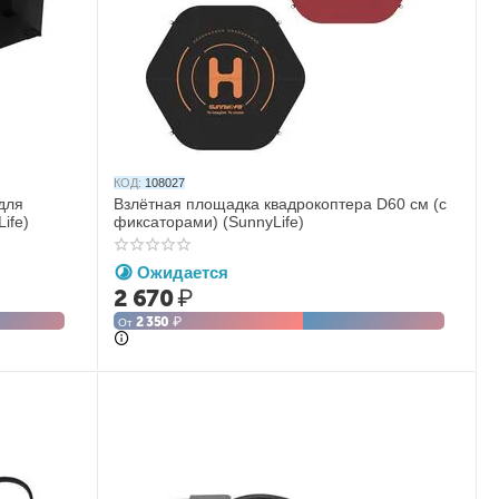
КОД:
108027
для
Взлётная площадка квадрокоптера D60 см (с
ife)
фиксаторами) (SunnyLife)
Ожидается
2 670
₽
2 350
₽
От