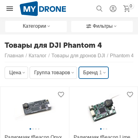
0
Категории
Фильтры
Товары для DJI Phantom 4
Главная
/
Каталог
/
Товары для дронов DJI
/
Phantom 4
Цена
Группа товаров
Бренд
1
Радиомаяк tBeacon Onyx
Радиомаяк tBeacon Lime