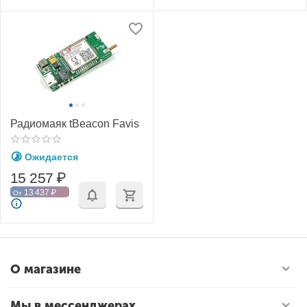
Радиомаяк tBeacon Favis
Ожидается
15 257
₽
13 437
₽
От
О магазине
Мы в мессенджерах