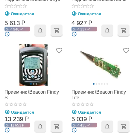
Ожидается
Ожидается
5 613
₽
4 927
₽
4 940
₽
4 337
₽
От
От
Приемник tBeacon Findy
Приемник tBeacon Findy
S
Lite
Ожидается
Ожидается
13 239
₽
5 039
₽
11 653
₽
4 435
₽
От
От