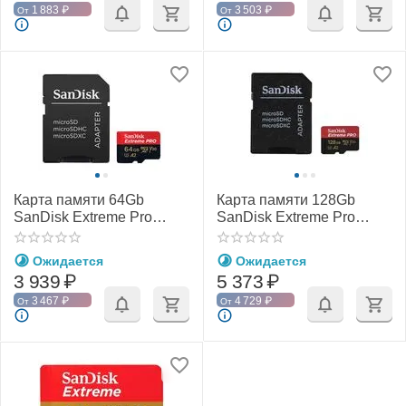
1 883
₽
3 503
₽
От
От
Карта памяти 64Gb
Карта памяти 128Gb
SanDisk Extreme Pro
SanDisk Extreme Pro
microSDXC Class 10
microSDXC Class 10
UHS-I U3 V30 A2
UHS-I U3 V30 A2
Ожидается
Ожидается
3 939
₽
5 373
₽
3 467
₽
4 729
₽
От
От