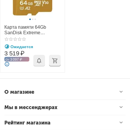
Карта памяти 64Gb
SanDisk Extreme
microSDXC Class 10
UHS-I U3 V30 A2
Ожидается
3 519
₽
3 097
₽
От
О магазине
Мы в мессенджерах
Рейтинг магазина