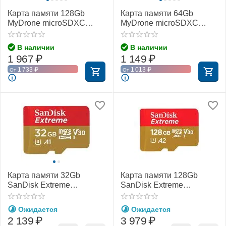
Карта памяти 128Gb
Карта памяти 64Gb
MyDrone microSDXC
MyDrone microSDXC
Class 10 UHS-I U3
Class 10 UHS-I U3
(MIXZA)
(MIXZA)
В наличии
В наличии
1 967
₽
1 149
₽
1 733
₽
1 013
₽
От
От
Карта памяти 32Gb
Карта памяти 128Gb
SanDisk Extreme
SanDisk Extreme
microSDHC Class 10
microSDXC Class 10
UHS-I U3 V30
UHS-I U3 V30
Ожидается
Ожидается
2 139
₽
3 979
₽