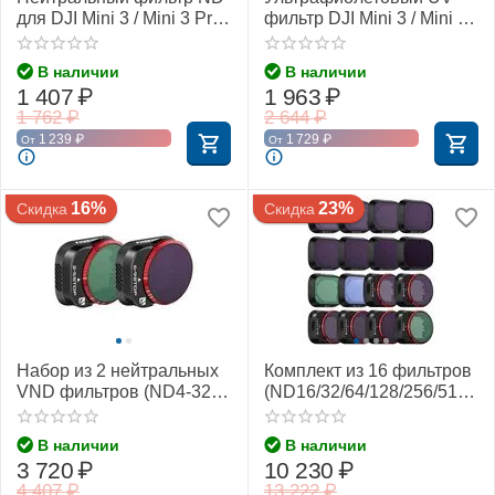
для DJI Mini 3 / Mini 3 Pro
фильтр DJI Mini 3 / Mini 3
(Freewell)
Pro (Freewell)
В наличии
В наличии
1 407
₽
1 963
₽
1 762
₽
2 644
₽
1 239
₽
1 729
₽
От
От
16%
23%
Скидка
Скидка
Набор из 2 нейтральных
Комплект из 16 фильтров
VND фильтров (ND4-32 +
(ND16/32/64/128/256/512/
ND64-512) DJI Mini 3 /
1000/2000/UV/LPR/CPL/N
Mini 3 Pro (Freewell)
D4-PL/8/16/32/64) DJI Mini
В наличии
В наличии
3 / Mini 3 Pro (Freewell)
3 720
₽
10 230
₽
4 407
₽
13 222
₽