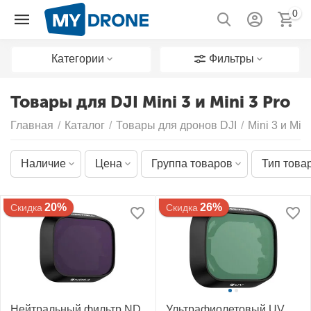
0
Категории
Фильтры
Товары для DJI Mini 3 и Mini 3 Pro
Главная
/
Каталог
/
Товары для дронов DJI
/
Mini 3 и Mini
Наличие
Цена
Группа товаров
Тип това
20%
26%
Скидка
Скидка
Нейтральный фильтр ND
Ультрафиолетовый UV