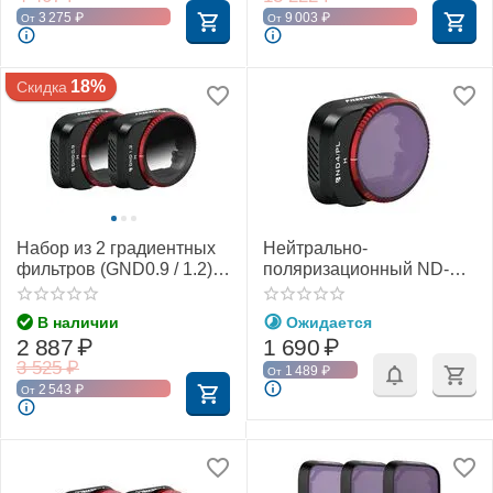
3 275
₽
9 003
₽
От
От
18%
Скидка
Набор из 2 градиентных
Нейтрально-
фильтров (GND0.9 / 1.2)
поляризационный ND-PL
DJI Mini 3 / Mini 3 Pro
фильтр DJI Mini 3 / Mini 3
(Freewell)
Pro (Freewell)
В наличии
Ожидается
2 887
₽
1 690
₽
3 525
₽
1 489
₽
От
2 543
₽
От