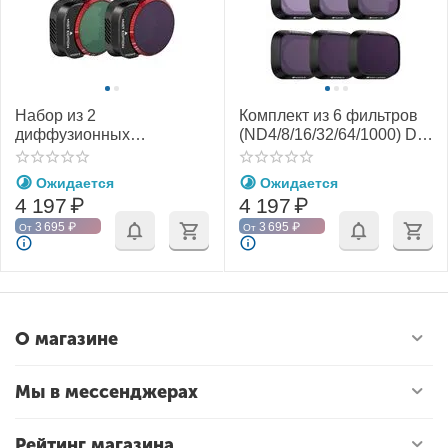
Набор из 2
Комплект из 6 фильтров
диффузионных
(ND4/8/16/32/64/1000) DJI
нейтральных VND + Mist
Mini 3 / Mini 3 Pro (All Day)
фильтров (ND4-32 +
(Freewell)
Ожидается
Ожидается
ND64-512) DJI Mini 3 /
4 197
₽
4 197
₽
Mini 3 Pro (Freewell)
3 695
₽
3 695
₽
От
От
О магазине
Мы в мессенджерах
Рейтинг магазина