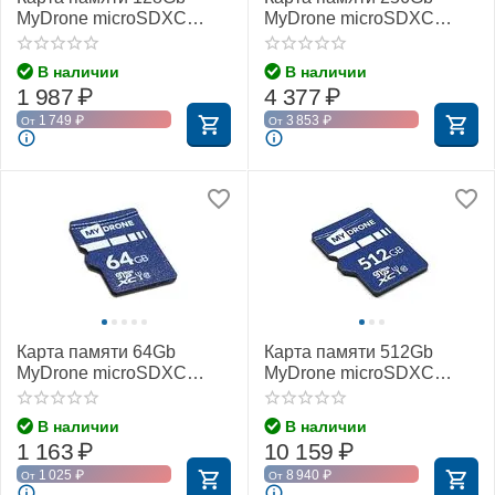
MyDrone microSDXC
MyDrone microSDXC
Class 10 UHS-I U3
Class 10 UHS-I U3
(MIXZA)
(MIXZA)
В наличии
В наличии
1 987
₽
4 377
₽
1 749
₽
3 853
₽
От
От
Карта памяти 64Gb
Карта памяти 512Gb
MyDrone microSDXC
MyDrone microSDXC
Class 10 UHS-I U3
Class 10 UHS-I U3
(MIXZA)
(MIXZA)
В наличии
В наличии
1 163
₽
10 159
₽
1 025
₽
8 940
₽
От
От